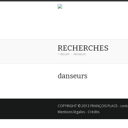
RECHERCHES
>
Accueil
-
danseurs
danseurs
COPYRIGHT © 2013 FRANÇOIS PLACE -
cont
Mentions légales - Crédits