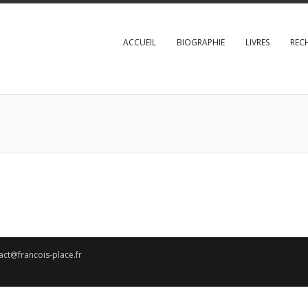
ACCUEIL
BIOGRAPHIE
LIVRES
REC
act@francois-place.fr