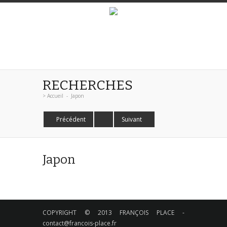
RECHERCHES
>
Accueil
-
Japon
Précédent
Suivant
Japon
COPYRIGHT © 2013 FRANÇOIS PLACE -
contact@francois-place.fr