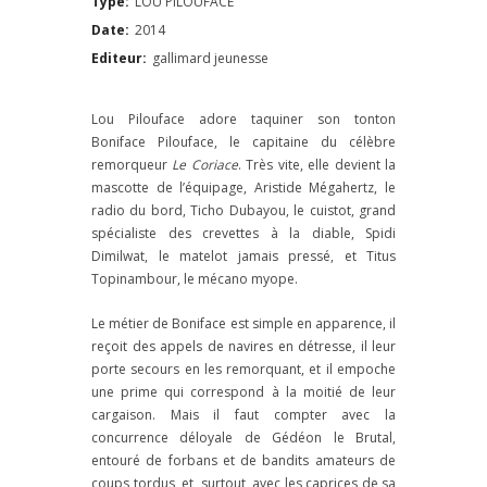
Type:
LOU PILOUFACE
Date:
2014
Editeur:
gallimard jeunesse
Lou Pilouface adore taquiner son tonton
Boniface Pilouface, le capitaine du célèbre
remorqueur
Le Coriace
. Très vite, elle devient la
mascotte de l’équipage, Aristide Mégahertz, le
radio du bord, Ticho Dubayou, le cuistot, grand
spécialiste des crevettes à la diable, Spidi
Dimilwat, le matelot jamais pressé, et Titus
Topinambour, le mécano myope.
Le métier de Boniface est simple en apparence, il
reçoit des appels de navires en détresse, il leur
porte secours en les remorquant, et il empoche
une prime qui correspond à la moitié de leur
cargaison. Mais il faut compter avec la
concurrence déloyale de Gédéon le Brutal,
entouré de forbans et de bandits amateurs de
coups tordus, et, surtout, avec les caprices de sa