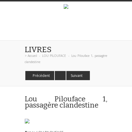
LIVRES
>
Accueil
-
LOU PILOUFACE
-
Lou Pilouface 1, passagère
clandestine
Précédent
Suivant
Lou Pilouface 1,
passagère clandestine