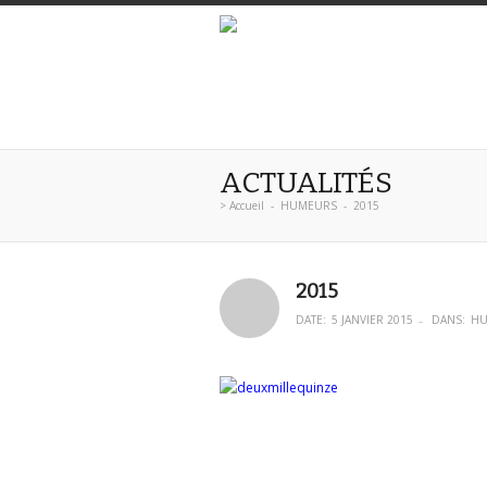
ACTUALITÉS
>
Accueil
-
HUMEURS
-
2015
2015
DATE:
5 JANVIER 2015
DANS:
HU
–