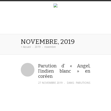
NOVEMBRE, 2019
>
Accueil
-
2019
-
novembre
Parution d’ « Angel,
l’indien blanc » en
coréen
27 NOVEMBRE 2019
DANS:
PARUTIONS
–