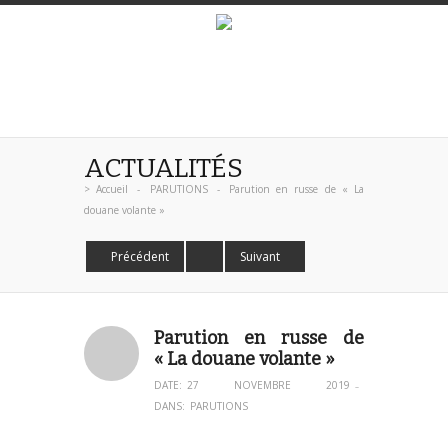
ACTUALITÉS
>
Accueil
-
PARUTIONS
-
Parution en russe de « La
douane volante »
Précédent
Suivant
Parution en russe de
« La douane volante »
DATE:
27 NOVEMBRE 2019
–
DANS:
PARUTIONS