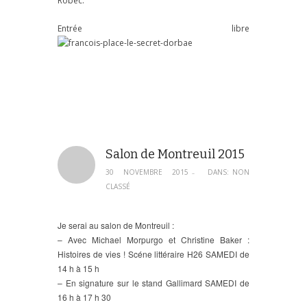
Robec.
Entrée libre
Salon de Montreuil 2015
30 NOVEMBRE 2015
DANS:
NON
–
CLASSÉ
Je serai au salon de Montreuil :
– Avec Michael Morpurgo et Christine Baker :
Histoires de vies ! Scéne littéraire H26 SAMEDI de
14 h à 15 h
– En signature sur le stand Gallimard SAMEDI de
16 h à 17 h 30