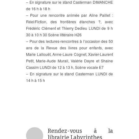
– En signature sur le stand Casterman DIMANCHE
de 16 h à 18 h
– Pour une rencontre animée par Aline Paillet :
Réel/Fiction, des frontières étanches ?, avec
Frédéric Clément et Thierry Dedieu LUNDI de 9 h
30 à 10 h 30 Scène littéraire H26
– Pour des lectures-rencontres à l’occasion des 50
ans de la Revue des livres pour enfants, avec
Marie Lallouët, Anne-Laure Cognet, Xavier-Laurent
Petit, Marie-Aude Murail, Valérie Dayre et Shaine
Cassim LUNDI de 12 à 13 h, Scène vocale E7
– En signature sur le stand Casterman LUNDI de
14 h à 15 h
Rendez-vous à la
librairie Labyrinthes