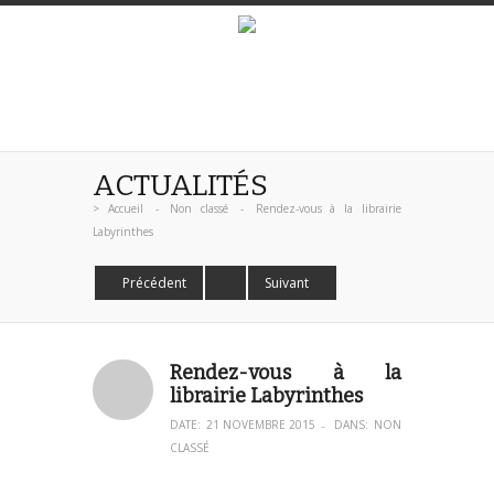
ACTUALITÉS
>
Accueil
-
Non classé
-
Rendez-vous à la librairie
Labyrinthes
Précédent
Suivant
Rendez-vous à la
librairie Labyrinthes
DATE:
21 NOVEMBRE 2015
DANS:
NON
–
CLASSÉ