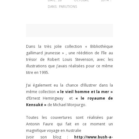
DATE:
28 OCTOBRE 2014
–
DANS:
PARUTIONS
Dans la très jolie collection « Bibliothèque
gallimard jeunesse » , une réédition de l’île au
trésor de Robert Louis Stevenson, avec les
illustrations que j’avais réalisées pour ce même
titre en 1995.
J’ai également eu la chance d’illustrer dans la
même collection
« le vieil homme et la mer »
d’Ernest Hemingway et
« le royaume de
Kensuké »
de Michael Morpurgo.
Toutes les couvertures sont réalisées par
Antonin Faure qui fait en ce moment un
magnifique voyage en Australie
(voir son blog :
http://www.bush-a-