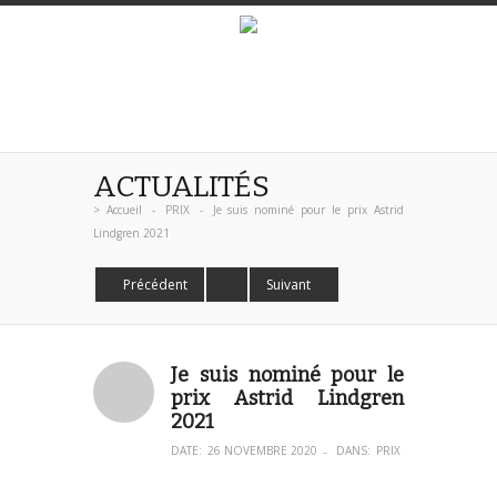
ACTUALITÉS
>
Accueil
-
PRIX
-
Je suis nominé pour le prix Astrid
Lindgren 2021
Précédent
Suivant
Je suis nominé pour le
prix Astrid Lindgren
2021
DATE:
26 NOVEMBRE 2020
DANS:
PRIX
–