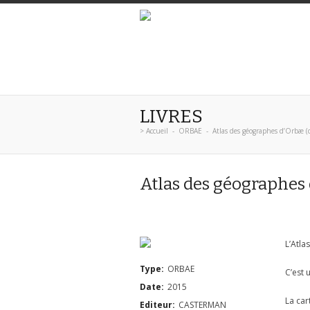
LIVRES
>
Accueil
-
ORBAE
-
Atlas des géographes d’Orbæ (c
Atlas des géographes 
L’Atla
Type:
ORBAE
C’est 
Date:
2015
La car
Editeur:
CASTERMAN