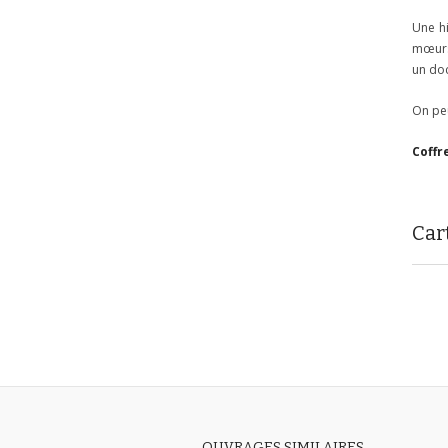
Une hi
mœurs 
un doc
On peu
Coffr
Car
OUVRAGES SIMILAIRES