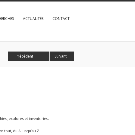
HERCHES
ACTUALITÉS
CONTACT
Précédent
Suivant
iés, explorés et inventoriés.
en tout, du A jusqu’au Z.