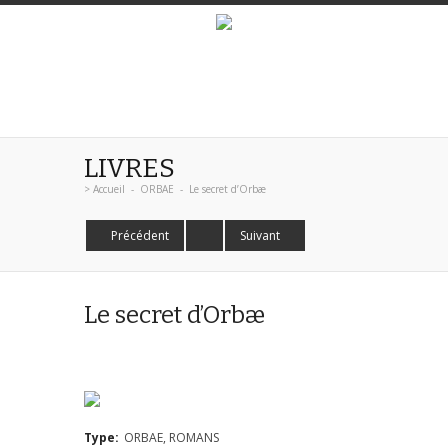
LIVRES
>
Accueil
-
ORBAE
-
Le secret d’Orbæ
Précédent
Suivant
Le secret d’Orbæ
Type:
ORBAE, ROMANS