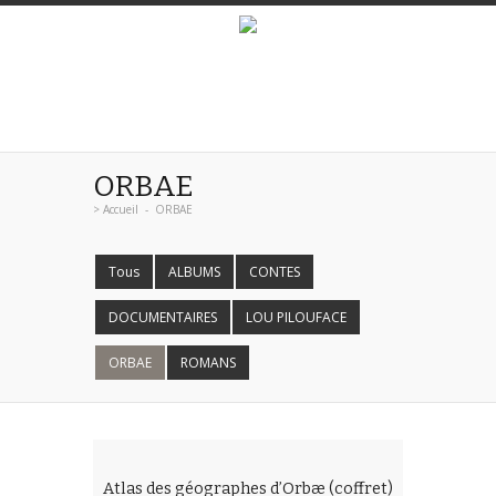
ORBAE
>
Accueil
-
ORBAE
Tous
ALBUMS
CONTES
DOCUMENTAIRES
LOU PILOUFACE
ORBAE
ROMANS
Atlas des géographes d’Orbæ (coffret)