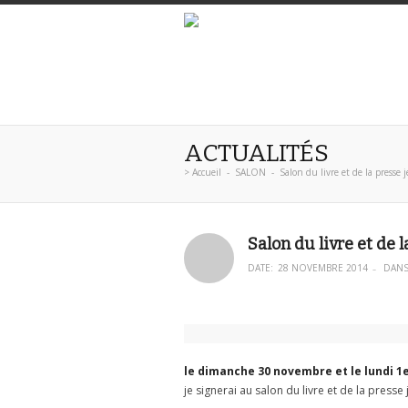
ACTUALITÉS
>
Accueil
-
SALON
-
Salon du livre et de la presse
Salon du livre et de 
DATE:
28 NOVEMBRE 2014
DANS
–
le dimanche 30 novembre et le lundi 
je signerai au salon du livre et de la press