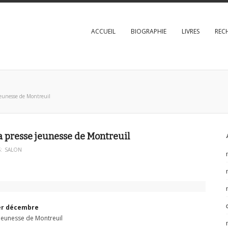
ACCUEIL
BIOGRAPHIE
LIVRES
REC
 jeunesse de Montreuil
la presse jeunesse de Montreuil
:
SALON
1er décembre
e jeunesse de Montreuil