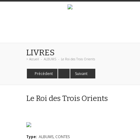
LIVRES
>
Accueil
-
ALBUMS
-
Le Roi des Trois Orients
Précédent
Suivant
Le Roi des Trois Orients
Type:
ALBUMS, CONTES