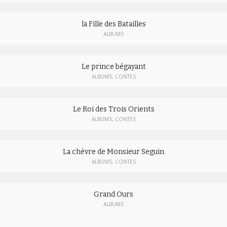
la Fille des Batailles
ALBUMS
Le prince bégayant
ALBUMS
,
CONTES
Le Roi des Trois Orients
ALBUMS
,
CONTES
La chèvre de Monsieur Seguin
ALBUMS
,
CONTES
Grand Ours
ALBUMS