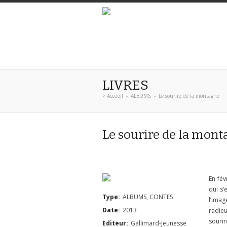
LIVRES
>
Accueil
-
ALBUMS
-
Le sourire de la montagne
Le sourire de la mon
En fév
qui s’
Type:
ALBUMS, CONTES
l’imag
Date:
2013
radieu
sourir
Editeur:
Gallimard-Jeunesse