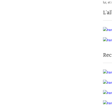
lui, e
L’a
Rec