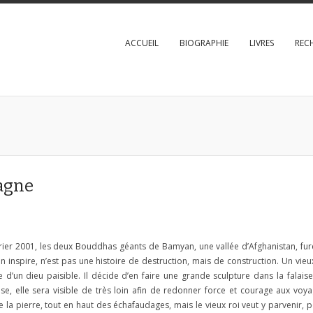
ACCUEIL
BIOGRAPHIE
LIVRES
REC
tagne
rier 2001, les deux Bouddhas géants de Bamyan, une vallée d’Afghanistan, furen
en inspire, n’est pas une histoire de destruction, mais de construction. Un v
e d’un dieu paisible. Il décide d’en faire une grande sculpture dans la fala
se, elle sera visible de très loin afin de redonner force et courage aux voyag
e la pierre, tout en haut des échafaudages, mais le vieux roi veut y parvenir, 