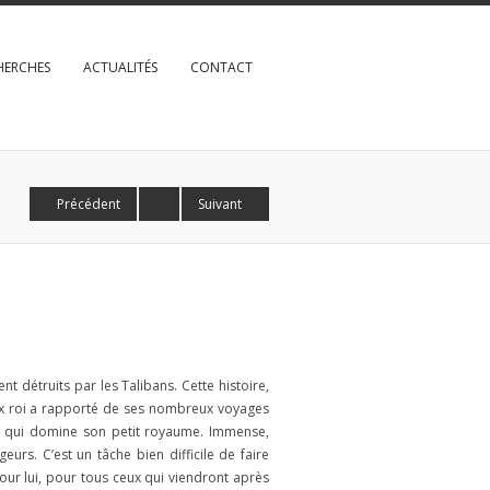
HERCHES
ACTUALITÉS
CONTACT
Précédent
Suivant
t détruits par les Talibans. Cette histoire,
ieux roi a rapporté de ses nombreux voyages
ise qui domine son petit royaume. Immense,
eurs. C’est un tâche bien difficile de faire
pour lui, pour tous ceux qui viendront après