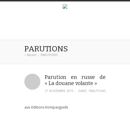
PARUTIONS
>
Accueil
-
PARUTIONS
Parution en russe de
« La douane volante »
27 NOVEMBRE 2019
DANS:
PARUTIONS
–
aux éditions Kompasguide