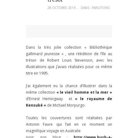
28 OCTOBRE 2014
DANS:
PARUTIONS
–
Dans la très jolie collection « Bibliothèque
gallimard jeunesse » , une réédition de l’île au
trésor de Robert Louis Stevenson, avec les
illustrations que j’avais réalisées pour ce même
titre en 1995.
J’ai également eu la chance d’illustrer dans la
même collection
« le vieil homme et la mer »
d’Ernest Hemingway et
« le royaume de
Kensuké »
de Michael Morpurgo.
Toutes les couvertures sont réalisées par
Antonin Faure qui fait en ce moment un
magnifique voyage en Australie
(voir son blog :
http://www.bush-a-